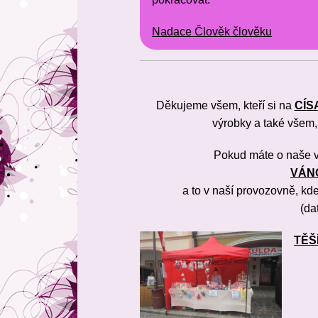
Nadace Člověk člověku
Děkujeme všem, kteří si na
CÍS
výrobky a také všem,
Pokud máte o naše v
VÁN
a to v naší provozovně, kd
(da
T
ĚŠ