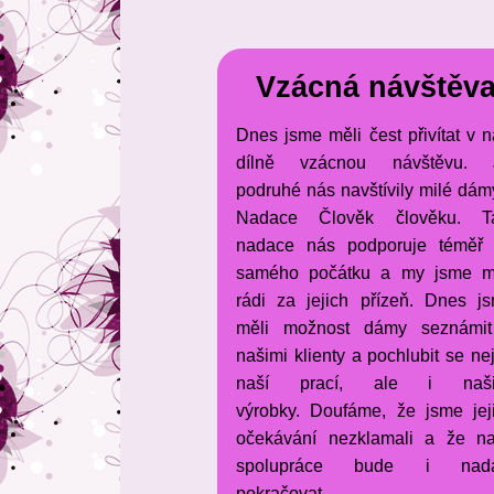
Vzácná návštěv
Dnes jsme měli čest přivítat v n
dílně vzácnou návštěvu. 
podruhé nás navštívily milé dám
Nadace Člověk člověku. T
nadace nás podporuje téměř
samého počátku a my jsme 
rádi za jejich přízeň. Dnes j
měli možnost dámy seznámi
našimi klienty a pochlubit se ne
naší prací, ale i naši
výrobky. Doufáme, že jsme jej
očekávání nezklamali a že n
spolupráce bude i nadá
pokračovat.