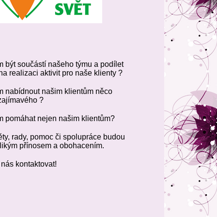
 být součástí našeho týmu a podílet
a realizaci aktivit pro naše klienty ?
m nabídnout našim klientům něco
zajímavého ?
m pomáhat nejen našim klientům?
ty, rady, pomoc či spolupráce budou
elikým přínosem a obohacením.
nás kontaktovat!