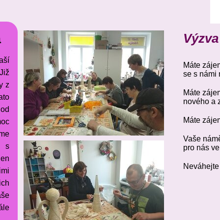
a
Výzva
aší
Máte zájem
Již
se s námi n
y z
Máte záje
ato
nového a 
 od
Máte záje
moc
sme
Vaše námě
t s
pro nás v
jen
Neváhejte 
mi
ich
aše
le