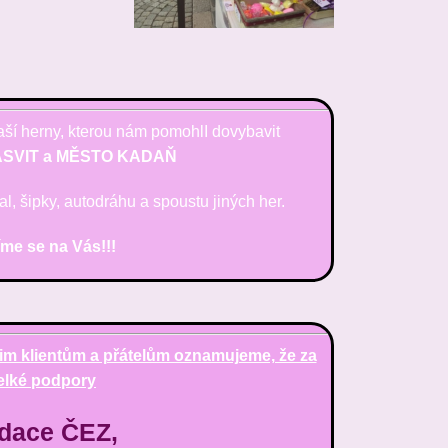
naší herny, kterou nám pomohlI dovybavit
SVIT a MĚSTO KADAŇ
bal, šipky, autodráhu a spoustu jiných her.
me se na Vás!!!
im klientům a přátelům oznamujeme, že za
elké podpory
dace ČEZ,