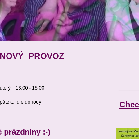
INOVÝ PROVOZ
_______
terý 13:00 - 15:00
....dle dohody
Chce
 prázdniny :-)