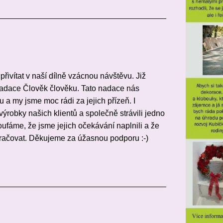
______________________________________
ivítat v naší dílně vzácnou návštěvu. Již
 Nadace Člověk člověku. Tato nadace nás
a my jsme moc rádi za jejich přízeň. I
 výrobky našich klientů a společně strávili jedno
ufáme, že jsme jejich očekávání naplnili a že
račovat. Děkujeme za úžasnou podporu :-)
______________________________________