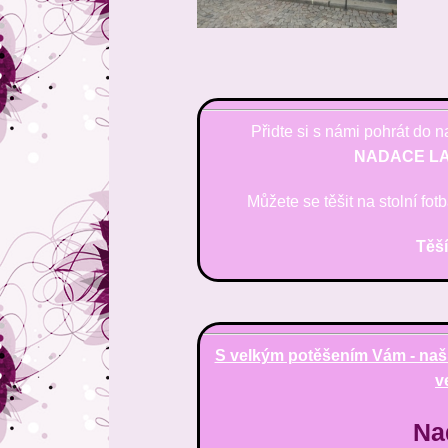
Přidte si s námi pohrát do 
NADACE LA
Můžete se těšit na stolní fot
Těší
S velkým potěšením Vám - naš
v
Na