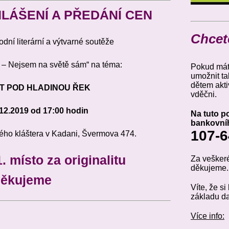
LÁŠENÍ A PŘEDÁNÍ CEN
Chcet
dní literární a výtvarné soutěže
 – Nejsem na světě sám“ na téma:
Pokud máte
umožnit t
dětem akti
T POD HLADINOU ŘEK
vděčni.
.12.2019 od 17:00 hodin
Na tuto p
bankovní
107-6
kého kláštera v Kadani, Švermova 474.
. místo za originalitu
Za vešker
děkujeme
ěkujeme
Víte, že s
základu d
Více info: