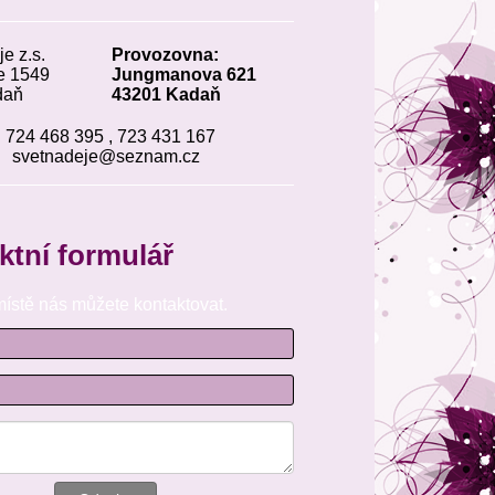
___________________________________
aděje z.s.
Provozovna:
aroše 1549
Jungmanova 621
1 Kadaň
43201 Kadaň
724 468 395 , 723 431 167
svetnadeje@seznam.cz
___________________________________
e:
ktní formulář
ístě nás můžete kontaktovat.