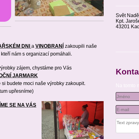
________
Svět N
Kpt. J
4320
AŘSKÉM DNI
a
VINOBRANÍ
zakoupili naše
________
 kteří nám s organizací pomáhali.
E-mail:
Last nam
ýrobky zájem, chystáme pro Vás
Konta
OČNÍ JARMARK
e si budete moci naše výrobky zakoupit.
Na tomto m
tum upřesníme)
ÍME SE
NA VÁS