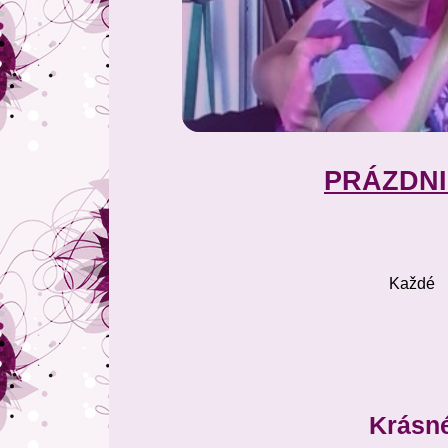
PRÁZDN
Každé ú
pátek
Krásné