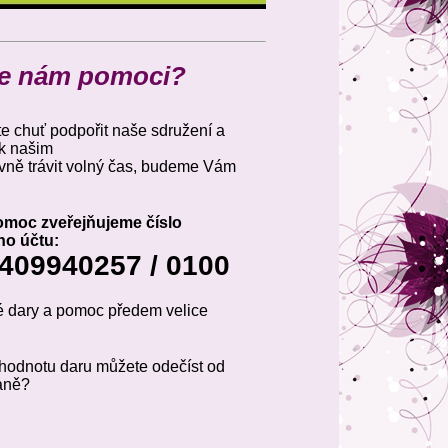
e nám pomoci?
 chuť podpořit naše sdružení a
ak našim
vně trávit volný čas, budeme Vám
omoc zveřejňujeme číslo
ho účtu:
409940257 / 0100
é dary a pomoc předem velice
.
i hodnotu daru můžete odečíst od
aně?