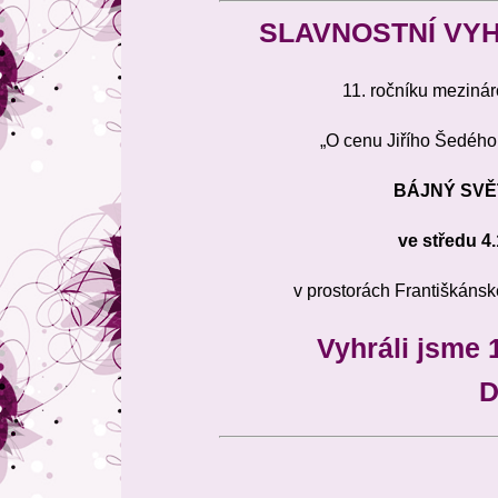
SLAVNOSTNÍ VYH
11. ročníku mezináro
„O cenu Jiřího Šedého
BÁJNÝ SVĚ
ve středu 4
v prostorách Františkáns
Vyhráli jsme 1
D