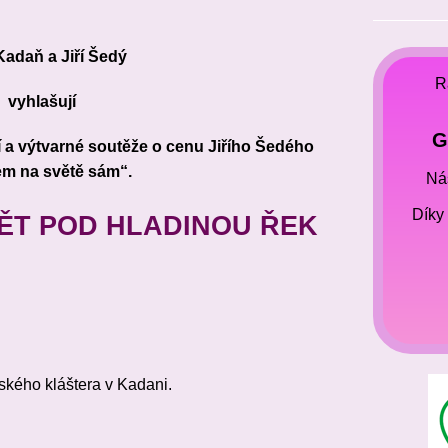
________
adaň a Jiří Šedý
R
vyhlašují
G
ní a výtvarné soutěže o cenu Jiřího Šedého
em na světě sám“.
Náš
Díky
ĚT POD HLADINOU ŘEK
ského kláštera v Kadani.