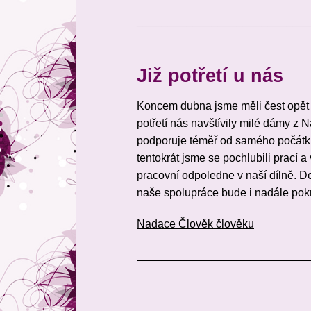
___________________________
Již potřetí u nás
Koncem dubna jsme měli čest opět př
potřetí nás navštívily milé dámy z
podporuje téměř od samého počátku 
tentokrát jsme se pochlubili prací a
pracovní odpoledne v naší dílně. Do
naše spolupráce bude i nadále pok
Nadace Člověk člověku
___________________________